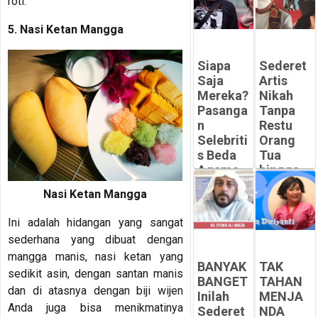
roti.
-
Peluangsuk
-
ses.com
5. Nasi Ketan Mangga
Peluangsuk
ses.com
Siapa
Sederet
Saja
Artis
Mereka?
Nikah
Pasanga
Tanpa
n
Restu
Selebriti
Orang
s Beda
Tua
Agama
hingga
Jalani
ada
Nasi Ketan Mangga
Puasa
yang
Ramadh
Pilih
Ini adalah hidangan yang sangat
an
MURTAD
sederhana yang dibuat dengan
Bersama
atau
mangga manis, nasi ketan yang
MUALAF
-
BANYAK
TAK
sedikit asin, dengan santan manis
Peluangsuk
-
BANGET
TAHAN
ses.com
Peluangsuk
dan di atasnya dengan biji wijen
Inilah
MENJA
ses.com
Anda juga bisa menikmatinya
Sederet
NDA