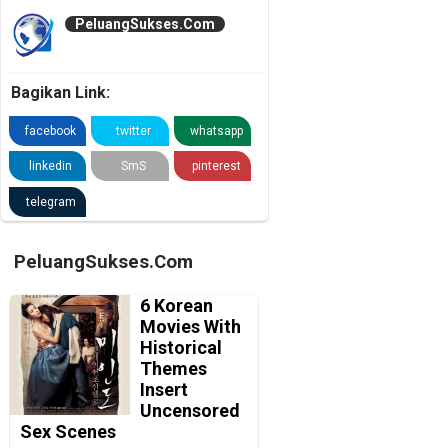
PeluangSukses.Com
Bagikan Link:
facebook
twitter
whatsapp
linkedin
SmS
pinterest
telegram
PeluangSukses.Com
6 Korean
Movies With
Historical
Themes
Insert
Uncensored
Sex Scenes