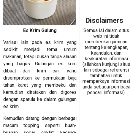
ses.com
Peluangsuk
ses.com
Disclaimers
Semua isi dalam situs
Es Krim Gulung
web ini tidak
memberikan jaminan
Variasi lain pada es krim yang
tentang kelengkapan,
sedikit menjadi tema umum
keandalan, dan
makanan, tetapi bukan tanpa alasan
keakuratan informasi
yang bagus. Gulungan es krim
(silahkan kunjungi situs
lain sebagai referensi
dibuat dari krim cair yang
tambahan untuk
disemprotkan ke permukaan baja
memperkaya informasi
tahan karat yang membeku dan
anda sebagai pembaca
kemudian diratakan dan digores
pencari informasi).
dengan spatula ke dalam gulungan
es krim.
Kemudian datang dengan berbagai
macam topping seperti buah-
buahan segar, coklat, kacang-