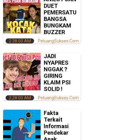
DUET
PEMERSATU
BANGSA
BUNGKAM
BUZZER
2:38:00 AM
PeluangSukses.Com
JADI
NYAPRES
NGGAK ?
GIRING
KLAIM PSI
SOLID !
2:28:00 AM
PeluangSukses.Com
Fakta
Terkait
Informasi
Pendekar
Anak