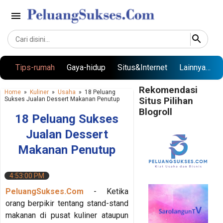
Langsung ke konten utama
Tips-rumah
Gaya-hidup
Situs&Internet
Lainnya…
Rekomendasi
Home
»
Kuliner
»
Usaha
»
18 Peluang
Sukses Jualan Dessert Makanan Penutup
Situs Pilihan
Blogroll
18 Peluang Sukses
Jualan Dessert
Makanan Penutup
4:53:00 PM
PeluangSukses.Com
- Ketika
orang berpikir tentang stand-stand
makanan di pusat kuliner ataupun