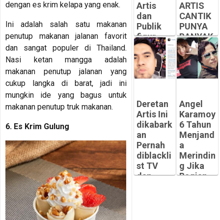
dengan es krim kelapa yang enak.
Artis
ARTIS
dan
CANTIK
Ini adalah salah satu makanan
Publik
PUNYA
penutup makanan jalanan favorit
figur
BANYAK
yang
MANTA
dan sangat populer di Thailand.
Meningg
N
Nasi ketan mangga adalah
al
SUAMI!
makanan penutup jalanan yang
dimasa
Siapa
cukup langka di barat, jadi ini
Pandemi
saja
mungkin ide yang bagus untuk
mereka?
-
Deretan
Angel
makanan penutup truk makanan.
Peluangsuk
-
Artis Ini
Karamoy
ses.com
Peluangsuk
dikabark
6 Tahun
6. Es Krim Gulung
ses.com
an
Menjand
Pernah
a
diblackli
Merindin
st TV
g Jika
dan
Bagian
Diserbu
Tubuhny
Netizen
a Ini
Disentuh
-
Peluangsuk
-