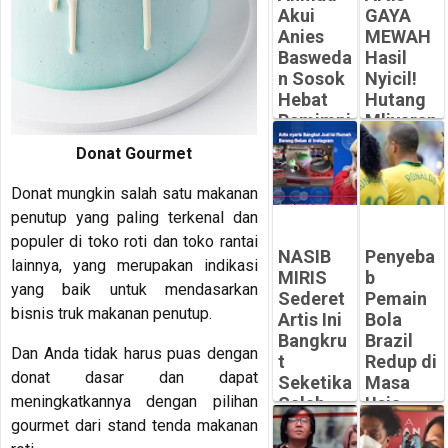
Akui
GAYA
Anies
MEWAH
Basweda
Hasil
n Sosok
Nyicil!
Hebat
Hutang
Pemimpi
Mliyaran
n
Bikin
Donat Gourmet
Bersahaj
MIRIS
a dan
-
Donat mungkin salah satu makanan
Berwiba
Peluangsuk
penutup yang paling terkenal dan
wa
ses.com
populer di toko roti dan toko rantai
-
NASIB
Penyeba
lainnya, yang merupakan indikasi
Peluangsuk
MIRIS
b
ses.com
yang baik untuk mendasarkan
Sederet
Pemain
bisnis truk makanan penutup.
Artis Ini
Bola
Bangkru
Brazil
Dan Anda tidak harus puas dengan
t
Redup di
donat dasar dan dapat
Seketika
Masa
meningkatkannya dengan pilihan
Salah
Usia
Kelola
Emasnya
gourmet dari stand tenda makanan
Honor