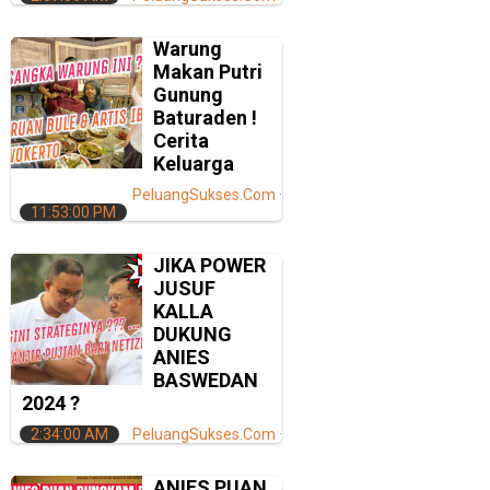
Warung
Makan Putri
Gunung
Baturaden !
Cerita
Keluarga
PeluangSukses.Com
11:53:00 PM
JIKA POWER
JUSUF
KALLA
DUKUNG
ANIES
BASWEDAN
2024 ?
2:34:00 AM
PeluangSukses.Com
ANIES PUAN