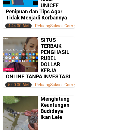
UNICEF
Penipuan dan Tips Agar
Tidak Menjadi Korbannya
4:44:00 AM
PeluangSukses.Com
SITUS
TERBAIK
PENGHASIL
RUBEL
DOLLAR
KERJA
ONLINE TANPA INVESTASI
5:00:00 AM
PeluangSukses.Com
Menghitung
Keuntungan
Budidaya
Ikan Lele