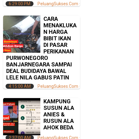
6:29:00 PM
PeluangSukses.Com
CARA
MENAKLUKA
N HARGA
BIBIT IKAN
DI PASAR
PERIKANAN
PURWONEGORO
BANJARNEGARA SAMPAI
DEAL BUDIDAYA BAWAL
LELE NILA GABUS PATIN
4:15:00 AM
PeluangSukses.Com
KAMPUNG
SUSUN ALA
ANIES &
RUSUN ALA
AHOK BEDA
2:37:00 AM
PeluangSukses.Com