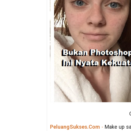
PeluangSukses.Com
-
Make up san