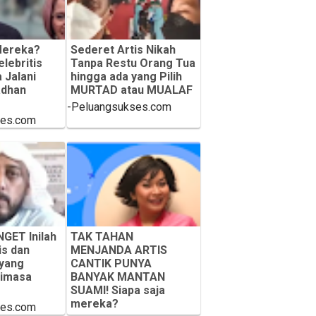
Mereka?
Sederet Artis Nikah
lebritis
Tanpa Restu Orang Tua
 Jalani
hingga ada yang Pilih
dhan
MURTAD atau MUALAF
-Peluangsukses.com
ses.com
GET Inilah
TAK TAHAN
is dan
MENJANDA ARTIS
 yang
CANTIK PUNYA
dimasa
BANYAK MANTAN
SUAMI! Siapa saja
mereka?
ses.com