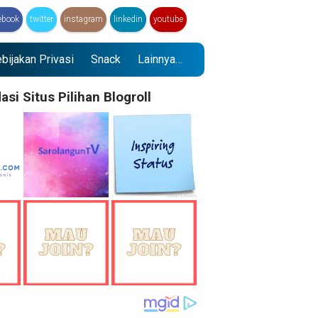
ebook
twitter
instagram
linkedin
youtube
bijakan Privasi
Snack
Lainnya…
i Situs Pilihan Blogroll