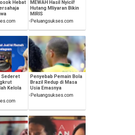
osok Hebat
MEWAH Hasil Nyicil!
ersahaja
Hutang Mliyaran Bikin
awa
MIRIS
ses.com
-Peluangsukses.com
 Sederet
Penyebab Pemain Bola
ngkrut
Brazil Redup di Masa
lah Kelola
Usia Emasnya
-Peluangsukses.com
ses.com