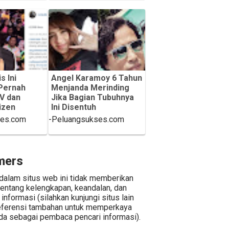
-Peluangsukses.com
s Ini
Angel Karamoy 6 Tahun
Pernah
Menjanda Merinding
TV dan
Jika Bagian Tubuhnya
izen
Ini Disentuh
ses.com
-Peluangsukses.com
mers
dalam situs web ini tidak memberikan
tentang kelengkapan, keandalan, dan
informasi (silahkan kunjungi situs lain
eferensi tambahan untuk memperkaya
da sebagai pembaca pencari informasi).