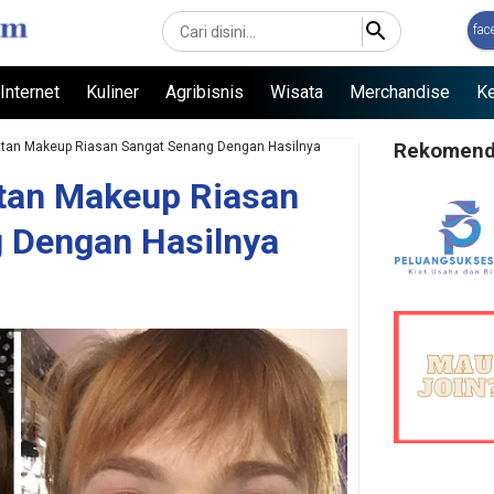
Langsung ke konten utama
fac
Internet
Kuliner
Agribisnis
Wisata
Merchandise
Ke
atan Makeup Riasan Sangat Senang Dengan Hasilnya
Rekomendas
tan Makeup Riasan
 Dengan Hasilnya