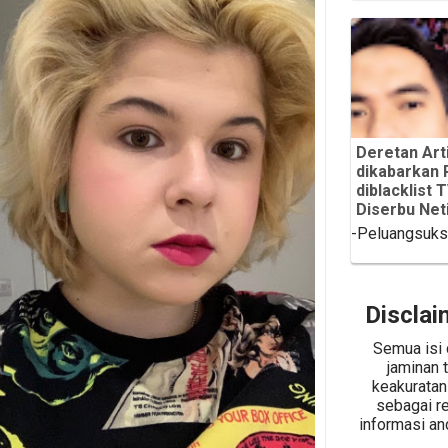
Deretan Arti
dikabarkan 
diblacklist 
Diserbu Net
-Peluangsuk
Disclai
Semua isi 
jaminan 
keakuratan 
sebagai r
informasi an