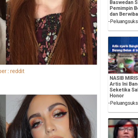
Baswedan S
Pemimpin B
dan Berwib
-Peluangsuk
r : reddit
NASIB MIRIS
Artis Ini Ba
Seketika Sa
Honor
-Peluangsuk