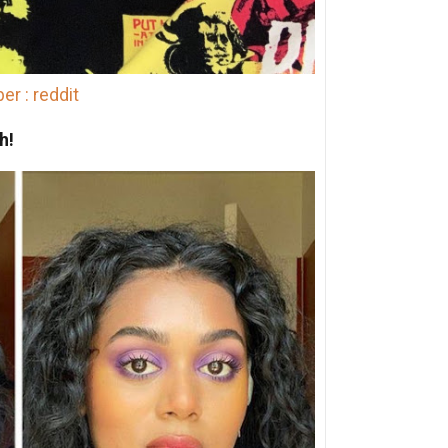
r : reddit
h!