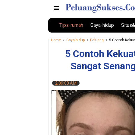
Tips-rumah
Gaya-hidup
Situs&
Home
»
Gaya-hidup
»
Peluang
»
5 Contoh Keku
5 Contoh Kekua
Sangat Senang
2:09:00 AM