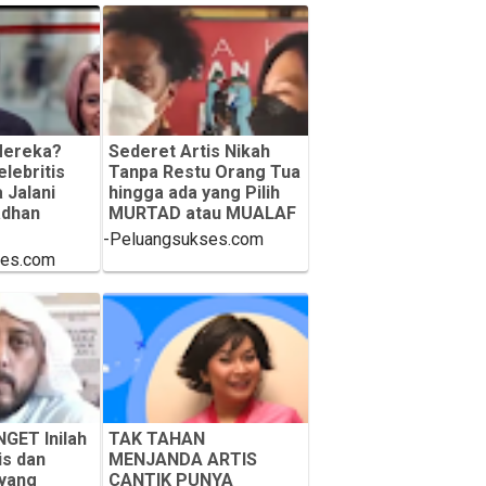
Mereka?
Sederet Artis Nikah
lebritis
Tanpa Restu Orang Tua
 Jalani
hingga ada yang Pilih
dhan
MURTAD atau MUALAF
-Peluangsukses.com
ses.com
GET Inilah
TAK TAHAN
is dan
MENJANDA ARTIS
 yang
CANTIK PUNYA