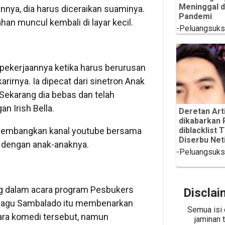
Meninggal 
annya, dia harus diceraikan suaminya.
Pandemi
han muncul kembali di layar kecil.
-Peluangsuk
pekerjaannya ketika harus berurusan
rirnya. Ia dipecat dari sinetron Anak
Sekarang dia bebas dan telah
 Irish Bella.
Deretan Arti
dikabarkan 
engembangkan kanal youtube bersama
diblacklist 
Diserbu Net
ia dengan anak-anaknya.
-Peluangsuk
g dalam acara program Pesbukers
Disclai
lagu Sambalado itu membenarkan
Semua isi 
cara komedi tersebut, namun
jaminan 