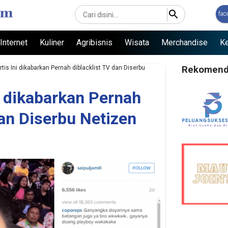
Langsung ke konten utama
fac
Internet
Kuliner
Agribisnis
Wisata
Merchandise
Ke
tis Ini dikabarkan Pernah diblacklist TV dan Diserbu
Rekomendas
i dikabarkan Pernah
dan Diserbu Netizen