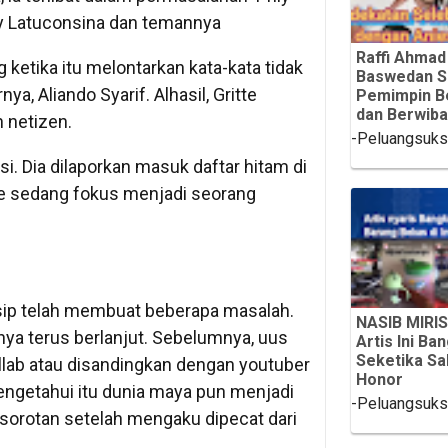
lly Latuconsina dan temannya
Raffi Ahmad
 ketika itu melontarkan kata-kata tidak
Baswedan S
, Aliando Syarif. Alhasil, Gritte
Pemimpin B
dan Berwib
 netizen.
-Peluangsuk
isi. Dia dilaporkan masuk daftar hitam di
itte sedang fokus menjadi seorang
nsip telah membuat beberapa masalah.
NASIB MIRIS
a terus berlanjut. Sebelumnya, uus
Artis Ini Ba
Seketika Sa
lab atau disandingkan dengan youtuber
Honor
 mengetahui itu dunia maya pun menjadi
-Peluangsuk
i sorotan setelah mengaku dipecat dari