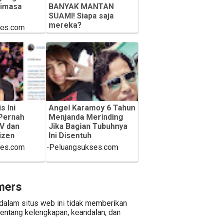
dimasa
BANYAK MANTAN
SUAMI! Siapa saja
mereka?
ses.com
-Peluangsukses.com
s Ini
Angel Karamoy 6 Tahun
Pernah
Menjanda Merinding
TV dan
Jika Bagian Tubuhnya
izen
Ini Disentuh
ses.com
-Peluangsukses.com
mers
dalam situs web ini tidak memberikan
tentang kelengkapan, keandalan, dan