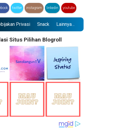
ebook
twitter
instagram
linkedin
youtube
bijakan Privasi
Snack
Lainnya…
i Situs Pilihan Blogroll