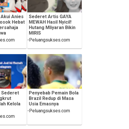
 Akui Anies
Sederet Artis GAYA
osok Hebat
MEWAH Hasil Nyicil!
ersahaja
Hutang Mliyaran Bikin
awa
MIRIS
ses.com
-Peluangsukses.com
 Sederet
Penyebab Pemain Bola
ngkrut
Brazil Redup di Masa
lah Kelola
Usia Emasnya
-Peluangsukses.com
ses.com