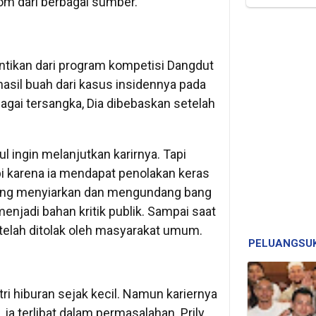
om dari berbagai sumber.
entikan dari program kompetisi Dangdut
 hasil buah dari kasus insidennya pada
agai tersangka, Dia dibebaskan setelah
 ingin melanjutkan karirnya. Tapi
i karena ia mendapat penolakan keras
 yang menyiarkan dan mengundang bang
njadi bahan kritik publik. Sampai saat
i telah ditolak oleh masyarakat umum.
PELUANGSU
stri hiburan sejak kecil. Namun kariernya
 ia terlibat dalam permasalahan Prily