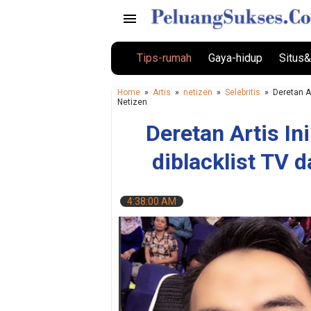
Tips-rumah
Gaya-hidup
Situs&
Home
»
Artis
»
netizen
»
Selebritis
»
Deretan Ar
Netizen
Deretan Artis In
diblacklist TV 
4:38:00 AM