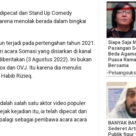
 dipecat dari Stand Up Comedy
arena menolak berada dalam bingkai
Siapa Saja 
mun terjadi pada pertengahan tahun 2021.
Pasangan Se
i acara Somasi yang disiarkan di kanal
Beda Agama
iberitakan (3 Agustus 2022). Ini bukan
Puasa Rama
Bersama
box dan OVJ. Itu karena dia menulis
-Peluangsuk
Habib Rizieq.
dalah salah satu aktor video populer
ejak kejadian itu, ia telah dipecat dari
palagi sebagai pembawa acara acara
BANYAK BAN
Sederet Art
Publik figur