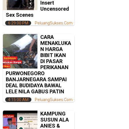
Insert
Uncensored
Sex Scenes
6:29:00 PM
PeluangSukses.Com
CARA
MENAKLUKA
N HARGA
BIBIT IKAN
DI PASAR
PERIKANAN
PURWONEGORO
BANJARNEGARA SAMPAI
DEAL BUDIDAYA BAWAL
LELE NILA GABUS PATIN
4:15:00 AM
PeluangSukses.Com
KAMPUNG
SUSUN ALA
ANIES &