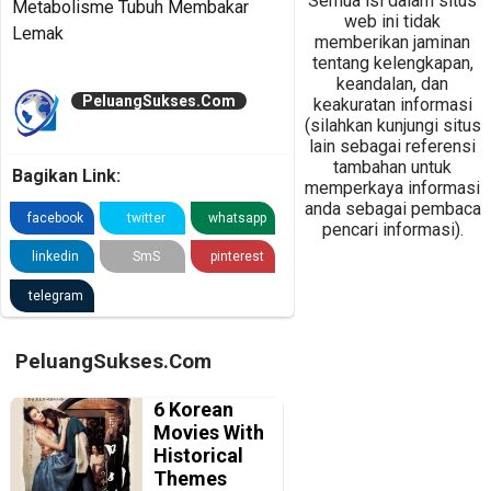
Semua isi dalam situs
Metabolisme Tubuh Membakar
web ini tidak
Lemak
memberikan jaminan
tentang kelengkapan,
keandalan, dan
PeluangSukses.Com
keakuratan informasi
(silahkan kunjungi situs
lain sebagai referensi
tambahan untuk
Bagikan Link:
memperkaya informasi
anda sebagai pembaca
facebook
twitter
whatsapp
pencari informasi).
linkedin
SmS
pinterest
telegram
PeluangSukses.Com
6 Korean
Movies With
Historical
Themes