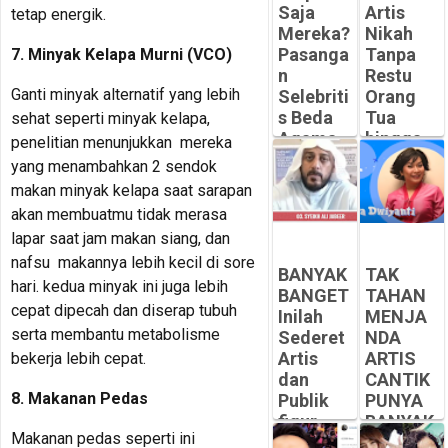
Saja
Artis
tetap energik.
Mereka?
Nikah
Pasanga
Tanpa
7. Minyak Kelapa Murni (VCO)
n
Restu
Ganti minyak alternatif yang lebih
Selebriti
Orang
s Beda
Tua
sehat seperti minyak kelapa,
Agama
hingga
penelitian menunjukkan mereka
Jalani
ada
yang menambahkan 2 sendok
Puasa
yang
makan minyak kelapa saat sarapan
Ramadh
Pilih
akan membuatmu tidak merasa
an
MURTAD
lapar saat jam makan siang, dan
Bersama
atau
nafsu makannya lebih kecil di sore
MUALAF
-
BANYAK
TAK
hari. kedua minyak ini juga lebih
Peluangsuk
-
BANGET
TAHAN
ses.com
Peluangsuk
cepat dipecah dan diserap tubuh
Inilah
MENJA
ses.com
serta membantu metabolisme
Sederet
NDA
Artis
ARTIS
bekerja lebih cepat.
dan
CANTIK
8. Makanan Pedas
Publik
PUNYA
figur
BANYAK
Makanan pedas seperti ini
yang
MANTA