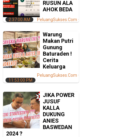
RUSUN ALA
AHOK BEDA
2:37:00 AM
PeluangSukses.Com
Warung
Makan Putri
Gunung
Baturaden !
Cerita
Keluarga
PeluangSukses.Com
11:53:00 PM
JIKA POWER
JUSUF
KALLA
DUKUNG
ANIES
BASWEDAN
2024 ?