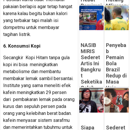
Pemimpi
Mliyaran
pakaian berlapis agar tetap hangat
n
Bikin
karena kalau begitu bukan kalori
Bersahaj
MIRIS
yang terbakar tapi malah isi
a dan
-
dompetmu untuk membayar
Berwiba
Peluangsuk
tagihan listrik.
wa
ses.com
-
NASIB
Penyeba
6. Konsumsi Kopi
Peluangsuk
MIRIS
b
ses.com
Sederet
Pemain
Secangkir Kopi Hitam tanpa gula
Artis Ini
Bola
kopi ini bisa meningkatkan
Bangkru
Brazil
metabolisme dan membantu
t
Redup di
membakar lemak sambil bersantai.
Seketika
Masa
Institute yang sama meneliti efek
Salah
Usia
kafein meningkatkan 29 persen
Kelola
Emasnya
dari pembakaran lemak pada orang
Honor
-
kurus dan sepuluh persen pada
Peluangsuk
-
ses.com
Peluangsuk
orang yang kelebihan berat badan.
ses.com
kafein menyasar sistem sarafmu
Siapa
Sederet
dan memerintahkan tubuhmu untuk