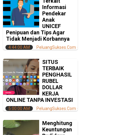
Terkait
Informasi
Pendekar
Anak
UNICEF
Penipuan dan Tips Agar
Tidak Menjadi Korbannya
4:44:00 AM
PeluangSukses.Com
SITUS
TERBAIK
PENGHASIL
RUBEL
DOLLAR
KERJA
ONLINE TANPA INVESTASI
5:00:00 AM
PeluangSukses.Com
Menghitung
Keuntungan