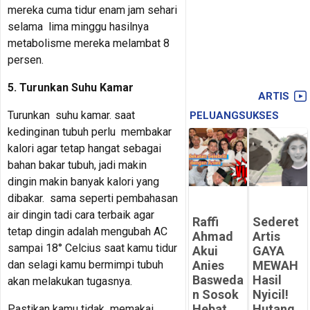
mereka cuma tidur enam jam sehari
selama lima minggu hasilnya
metabolisme mereka melambat 8
persen.
5. Turunkan Suhu Kamar
ARTIS
Turunkan suhu kamar. saat
PELUANGSUKSES
kedinginan tubuh perlu membakar
kalori agar tetap hangat sebagai
bahan bakar tubuh, jadi makin
dingin makin banyak kalori yang
dibakar. sama seperti pembahasan
air dingin tadi cara terbaik agar
Raffi
Sederet
tetap dingin adalah mengubah AC
Ahmad
Artis
sampai 18° Celcius saat kamu tidur
Akui
GAYA
Anies
MEWAH
dan selagi kamu bermimpi tubuh
Basweda
Hasil
akan melakukan tugasnya.
n Sosok
Nyicil!
Hebat
Hutang
Pastikan kamu tidak memakai