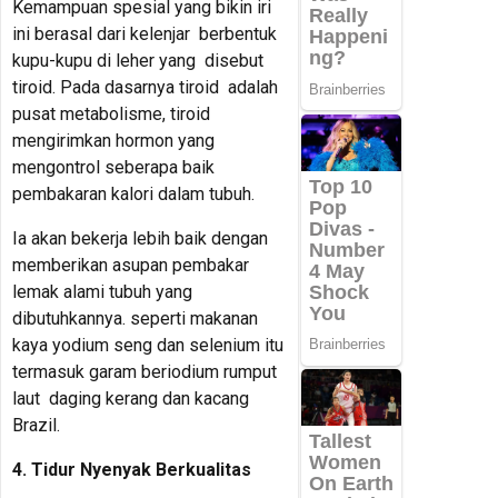
Kemampuan spesial yang bikin iri
ini berasal dari kelenjar berbentuk
kupu-kupu di leher yang disebut
tiroid. Pada dasarnya tiroid adalah
pusat metabolisme, tiroid
mengirimkan hormon yang
mengontrol seberapa baik
pembakaran kalori dalam tubuh.
Ia akan bekerja lebih baik dengan
memberikan asupan pembakar
lemak alami tubuh yang
dibutuhkannya. seperti makanan
kaya yodium seng dan selenium itu
termasuk garam beriodium rumput
laut daging kerang dan kacang
Brazil.
4. Tidur Nyenyak Berkualitas