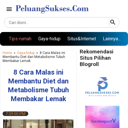
Langsung ke konten utama
Tips-rumah
Gaya-hidup
Situs&Internet
Lainnya…
Rekomendasi
Home
»
Gaya-hidup
»
8 Cara Malas ini
Membantu Diet dan Metabolisme Tubuh
Situs Pilihan
Membakar Lemak
Blogroll
8 Cara Malas ini
Membantu Diet dan
Metabolisme Tubuh
Membakar Lemak
7:39:00 PM