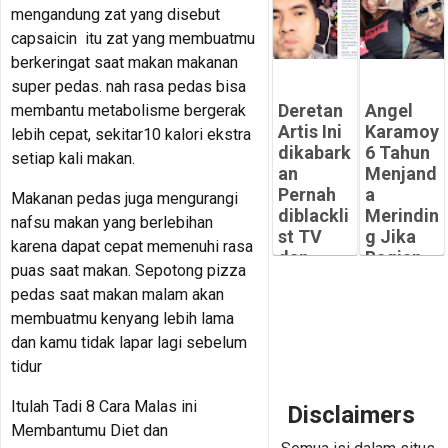
mengandung zat yang disebut
Meningg
N
al
SUAMI!
capsaicin itu zat yang membuatmu
dimasa
Siapa
berkeringat saat makan makanan
Pandemi
saja
super pedas. nah rasa pedas bisa
mereka?
-
Deretan
Angel
membantu metabolisme bergerak
Peluangsuk
-
Artis Ini
Karamoy
lebih cepat, sekitar10 kalori ekstra
ses.com
Peluangsuk
dikabark
6 Tahun
setiap kali makan.
ses.com
an
Menjand
Pernah
a
Makanan pedas juga mengurangi
diblackli
Merindin
nafsu makan yang berlebihan
st TV
g Jika
karena dapat cepat memenuhi rasa
dan
Bagian
puas saat makan. Sepotong pizza
Diserbu
Tubuhny
pedas saat makan malam akan
Netizen
a Ini
membuatmu kenyang lebih lama
Disentuh
-
dan kamu tidak lapar lagi sebelum
Peluangsuk
-
ses.com
Peluangsuk
tidur
ses.com
Itulah Tadi 8 Cara Malas ini
Disclaimers
Membantumu Diet dan