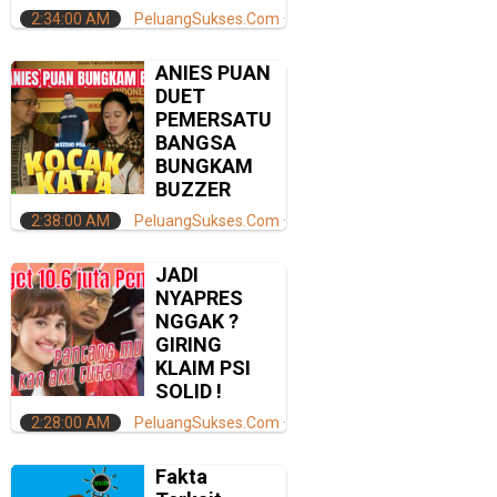
2:34:00 AM
PeluangSukses.Com
ANIES PUAN
DUET
PEMERSATU
BANGSA
BUNGKAM
BUZZER
2:38:00 AM
PeluangSukses.Com
JADI
NYAPRES
NGGAK ?
GIRING
KLAIM PSI
SOLID !
2:28:00 AM
PeluangSukses.Com
Fakta