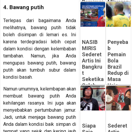
Pemimpi
Mliyaran
4. Bawang putih
n
Bikin
Bersahaj
MIRIS
a dan
Terlepas dari bagaimana Anda
-
Berwiba
Peluangsuk
melihatnya, bawang putih tidak
wa
ses.com
boleh disimpan di lemari es. Ini
-
karena terdegradasi lebih cepat
NASIB
Penyeba
Peluangsuk
MIRIS
b
dalam kondisi dengan kelembaban
ses.com
Sederet
Pemain
tambahan. Namun, jika Anda
Artis Ini
Bola
mengupas bawang putih, bawang
Bangkru
Brazil
putih akan tumbuh subur dalam
t
Redup di
kondisi basah.
Seketika
Masa
Salah
Usia
Namun umumnya, kelembapan akan
Kelola
Emasnya
membuat bawang putih Anda
Honor
-
kehilangan rasanya. Ini juga akan
Peluangsuk
-
menyebabkan pertumbuhan jamur.
ses.com
Peluangsuk
ses.com
Jadi, untuk menjaga bawang putih
Anda dalam kondisi baik simpan di
Siapa
Sederet
tempat yang sejuk dan kering jauh
Saja
Artis