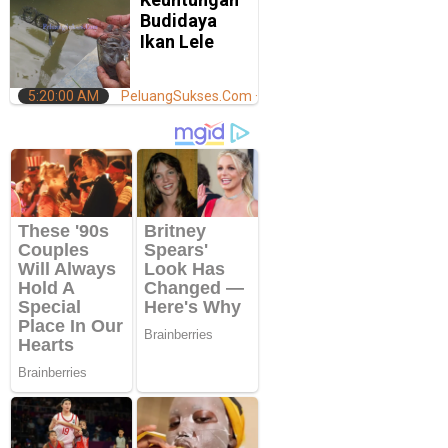
Budidaya
Ikan Lele
5:20:00 AM
PeluangSukses.Com