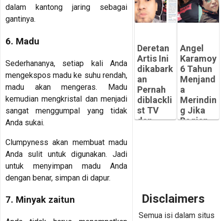
Meningg
N
dalam kantong jaring sebagai
al
SUAMI!
gantinya.
dimasa
Siapa
Pandemi
saja
6. Madu
mereka?
-
Deretan
Angel
Peluangsuk
-
Artis Ini
Karamoy
Sederhananya, setiap kali Anda
ses.com
Peluangsuk
dikabark
6 Tahun
ses.com
mengekspos madu ke suhu rendah,
an
Menjand
madu akan mengeras. Madu
Pernah
a
kemudian mengkristal dan menjadi
diblackli
Merindin
st TV
g Jika
sangat menggumpal yang tidak
dan
Bagian
Anda sukai.
Diserbu
Tubuhny
Netizen
a Ini
Clumpyness akan membuat madu
Disentuh
-
Anda sulit untuk digunakan. Jadi
Peluangsuk
-
untuk menyimpan madu Anda
ses.com
Peluangsuk
dengan benar, simpan di dapur.
ses.com
Disclaimers
7. Minyak zaitun
Semua isi dalam situs