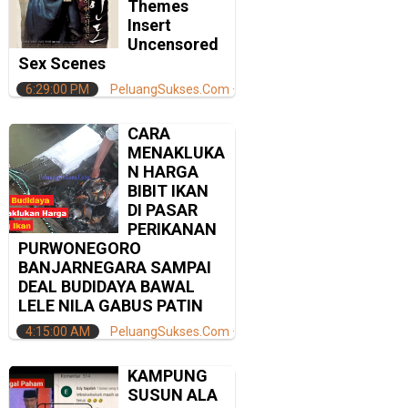
Themes
Insert
Uncensored
Sex Scenes
6:29:00 PM
PeluangSukses.Com
CARA
MENAKLUKA
N HARGA
BIBIT IKAN
DI PASAR
PERIKANAN
PURWONEGORO
BANJARNEGARA SAMPAI
DEAL BUDIDAYA BAWAL
LELE NILA GABUS PATIN
4:15:00 AM
PeluangSukses.Com
KAMPUNG
SUSUN ALA