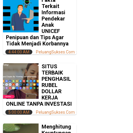
Terkait
Informasi
Pendekar
Anak
UNICEF
Penipuan dan Tips Agar
Tidak Menjadi Korbannya
4:44:00 AM
PeluangSukses.Com
SITUS
TERBAIK
PENGHASIL
RUBEL
DOLLAR
KERJA
ONLINE TANPA INVESTASI
5:00:00 AM
PeluangSukses.Com
Menghitung
Keuntungan