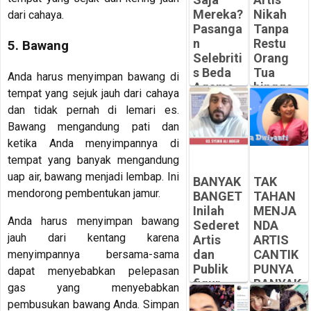
Mereka?
Nikah
dari cahaya.
Pasanga
Tanpa
n
Restu
5. Bawang
Selebriti
Orang
s Beda
Tua
Anda harus menyimpan bawang di
Agama
hingga
tempat yang sejuk jauh dari cahaya
Jalani
ada
dan tidak pernah di lemari es.
Puasa
yang
Bawang mengandung pati dan
Ramadh
Pilih
ketika Anda menyimpannya di
an
MURTAD
Bersama
atau
tempat yang banyak mengandung
MUALAF
uap air, bawang menjadi lembap. Ini
-
BANYAK
TAK
Peluangsuk
-
mendorong pembentukan jamur.
BANGET
TAHAN
ses.com
Peluangsuk
Inilah
MENJA
ses.com
Anda harus menyimpan bawang
Sederet
NDA
jauh dari kentang karena
Artis
ARTIS
dan
CANTIK
menyimpannya bersama-sama
Publik
PUNYA
dapat menyebabkan pelepasan
figur
BANYAK
gas yang menyebabkan
yang
MANTA
pembusukan bawang Anda. Simpan