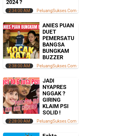
2024 ?
2:34:00 AM
PeluangSukses.Com
ANIES PUAN
DUET
PEMERSATU
BANGSA
BUNGKAM
BUZZER
2:38:00 AM
PeluangSukses.Com
JADI
NYAPRES
NGGAK ?
GIRING
KLAIM PSI
SOLID !
2:28:00 AM
PeluangSukses.Com
Fakta