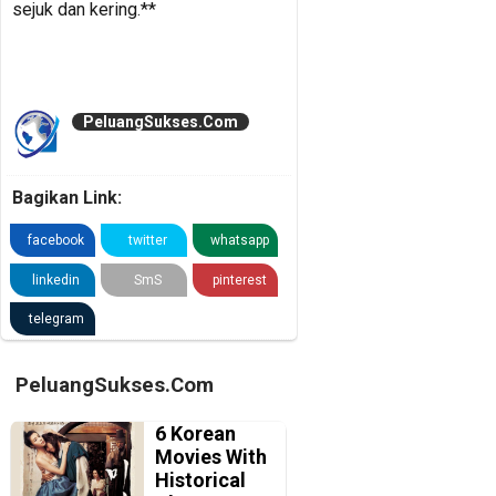
sejuk dan kering.**
PeluangSukses.Com
Bagikan Link:
facebook
twitter
whatsapp
linkedin
SmS
pinterest
telegram
PeluangSukses.Com
6 Korean
Movies With
Historical