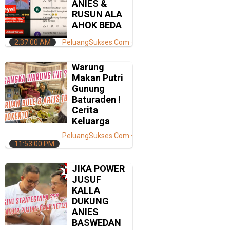
ANIES &
RUSUN ALA
AHOK BEDA
2:37:00 AM
PeluangSukses.Com
Warung
Makan Putri
Gunung
Baturaden !
Cerita
Keluarga
PeluangSukses.Com
11:53:00 PM
JIKA POWER
JUSUF
KALLA
DUKUNG
ANIES
BASWEDAN