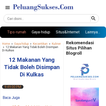
Langsung ke konten utama
Tips-rumah
Gaya-hidup
Situs&Internet
Lainnya…
Rekomendasi
Home
»
Gaya-hidup
»
Kecantikan
»
Kuliner
»
12 Makanan Yang Tidak Boleh Disimpan
Situs Pilihan
Di Kulkas
Blogroll
12 Makanan Yang
Tidak Boleh Disimpan
Di Kulkas
9:49:00 PM
Baca Juga